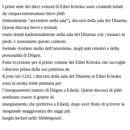
I primi sette dei dieci volumi di Eihei Kōroku sono costituiti infatti
da cinquecentotrentuno brevi jōdō
(letteralmente “ascendere nella sala”), discorsi della sala del Dharma.
Questi discorsi brevi e formali
erano tenuti tradizionalmente nella sala del Dharma con i monaci in
piedi, e nonostante questo contesto
formale rivelano molto dell’umorismo, degli stati emotivi e della
personalità di Dōgen.
Fatta eccezione per il primo volume del Eihei Kōroku che raccoglie
i discorsi prima della sua partenza da
Kyoto nel 1243, i discorsi della sala del Dharma in Eihei Kōroku
sono la nostra fonte primaria per
l’insegnamento maturo di Dōgen a Eiheiji. Questi discorsi di jōdō
sembrano essere il genere di
insegnamento che preferiva a Eiheiji, dopo aver finito di scrivere la
stragrande maggioranza dei saggi più
lunghi inclusi nello Shōbōgenzō.