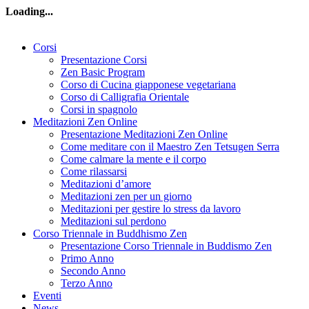
Loading...
Corsi
Presentazione Corsi
Zen Basic Program
Corso di Cucina giapponese vegetariana
Corso di Calligrafia Orientale
Corsi in spagnolo
Meditazioni Zen Online
Presentazione Meditazioni Zen Online
Come meditare con il Maestro Zen Tetsugen Serra
Come calmare la mente e il corpo
Come rilassarsi
Meditazioni d’amore
Meditazioni zen per un giorno
Meditazioni per gestire lo stress da lavoro
Meditazioni sul perdono
Corso Triennale in Buddhismo Zen
Presentazione Corso Triennale in Buddismo Zen
Primo Anno
Secondo Anno
Terzo Anno
Eventi
News