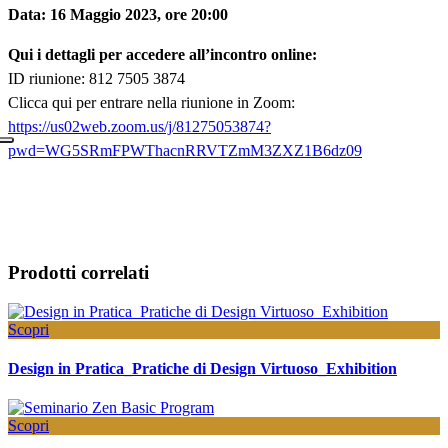
Data: 16 Maggio 2023, ore 20:00
Qui i dettagli per accedere all’incontro online:
ID riunione: 812 7505 3874
Clicca qui per entrare nella riunione in Zoom:
https://us02web.zoom.us/j/81275053874?
pwd=WG5SRmFPWThacnRRVTZmM3ZXZ1B6dz09
Prodotti correlati
Scopri
Design in Pratica_Pratiche di Design Virtuoso_Exhibition
Scopri