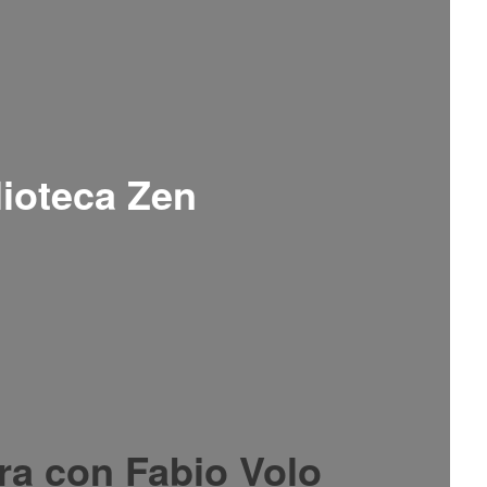
lioteca Zen
ra con Fabio Volo