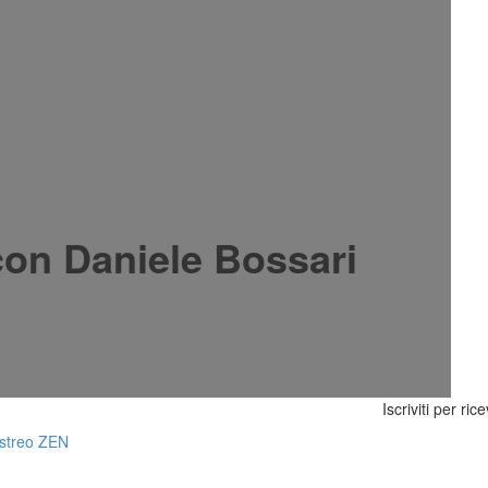
on Daniele Bossari
Iscriviti per ric