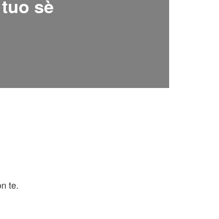
 tuo sè
n te.