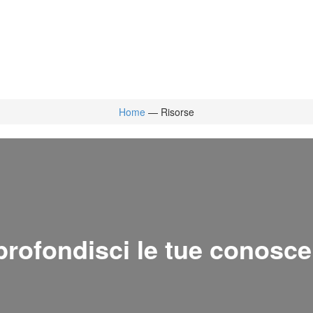
Home
—
Risorse
rofondisci le tue conosc