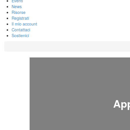
Eventi
News
Risorse
Registrati
Il mio account
Contattaci
Sostienici
App