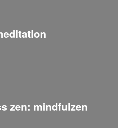
editation
s zen: mindfulzen