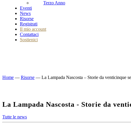
Terzo Anno
Eventi
News
Risorse
Registrati
Il mio account
Contattaci
Sostienici
Home
—
Risorse
—
La Lampada Nascosta – Storie da venticinque sec
La Lampada Nascosta - Storie da ventic
Tutte le news