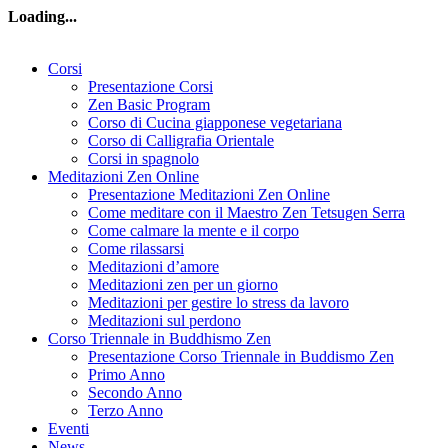
Loading...
Corsi
Presentazione Corsi
Zen Basic Program
Corso di Cucina giapponese vegetariana
Corso di Calligrafia Orientale
Corsi in spagnolo
Meditazioni Zen Online
Presentazione Meditazioni Zen Online
Come meditare con il Maestro Zen Tetsugen Serra
Come calmare la mente e il corpo
Come rilassarsi
Meditazioni d’amore
Meditazioni zen per un giorno
Meditazioni per gestire lo stress da lavoro
Meditazioni sul perdono
Corso Triennale in Buddhismo Zen
Presentazione Corso Triennale in Buddismo Zen
Primo Anno
Secondo Anno
Terzo Anno
Eventi
News