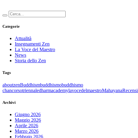
Categorie
Attualità
Insegnamenti Zen
La Voce del Maestro
News
Storia dello Zen
Tags
aboutzen
Buddhism
buddhismo
buddhismo
chan
corsotriennale
dharmacademy
lavocedelmaestro
Mahayana
Recensi
Archivi
Giugno 2026
Maggio 2026
Aprile 2026
Marzo 2026
Febbraio 2026