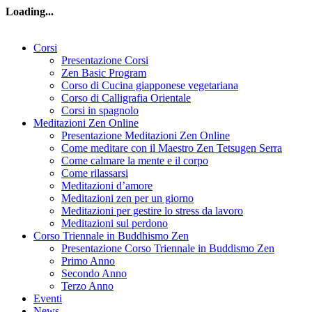
Loading...
Corsi
Presentazione Corsi
Zen Basic Program
Corso di Cucina giapponese vegetariana
Corso di Calligrafia Orientale
Corsi in spagnolo
Meditazioni Zen Online
Presentazione Meditazioni Zen Online
Come meditare con il Maestro Zen Tetsugen Serra
Come calmare la mente e il corpo
Come rilassarsi
Meditazioni d’amore
Meditazioni zen per un giorno
Meditazioni per gestire lo stress da lavoro
Meditazioni sul perdono
Corso Triennale in Buddhismo Zen
Presentazione Corso Triennale in Buddismo Zen
Primo Anno
Secondo Anno
Terzo Anno
Eventi
News