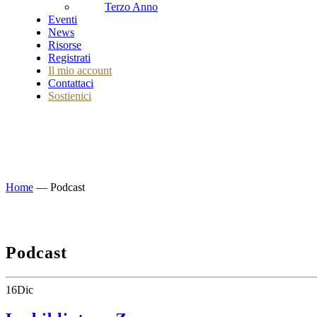
Terzo Anno
Eventi
News
Risorse
Registrati
Il mio account
Contattaci
Sostienici
Home
—
Podcast
Podcast
16
Dic