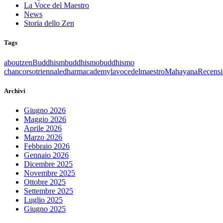
La Voce del Maestro
News
Storia dello Zen
Tags
aboutzen
Buddhism
buddhismo
buddhismo
chan
corsotriennale
dharmacademy
lavocedelmaestro
Mahayana
Recensi
Archivi
Giugno 2026
Maggio 2026
Aprile 2026
Marzo 2026
Febbraio 2026
Gennaio 2026
Dicembre 2025
Novembre 2025
Ottobre 2025
Settembre 2025
Luglio 2025
Giugno 2025