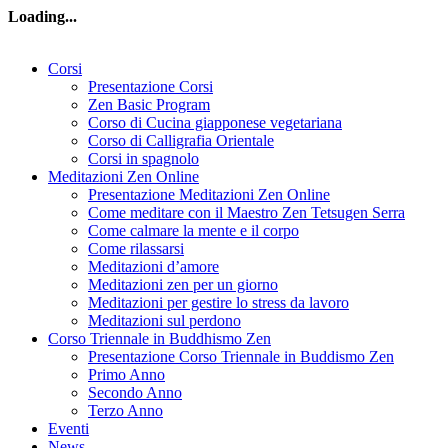
Loading...
Corsi
Presentazione Corsi
Zen Basic Program
Corso di Cucina giapponese vegetariana
Corso di Calligrafia Orientale
Corsi in spagnolo
Meditazioni Zen Online
Presentazione Meditazioni Zen Online
Come meditare con il Maestro Zen Tetsugen Serra
Come calmare la mente e il corpo
Come rilassarsi
Meditazioni d’amore
Meditazioni zen per un giorno
Meditazioni per gestire lo stress da lavoro
Meditazioni sul perdono
Corso Triennale in Buddhismo Zen
Presentazione Corso Triennale in Buddismo Zen
Primo Anno
Secondo Anno
Terzo Anno
Eventi
News