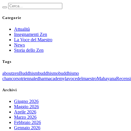
Categorie
Attualità
Insegnamenti Zen
La Voce del Maestro
News
Storia dello Zen
Tags
aboutzen
Buddhism
buddhismo
buddhismo
chan
corsotriennale
dharmacademy
lavocedelmaestro
Mahayana
Recensi
Archivi
Giugno 2026
Maggio 2026
Aprile 2026
Marzo 2026
Febbraio 2026
Gennaio 2026