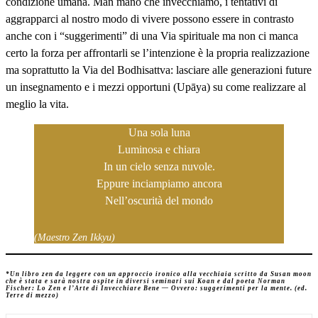
condizione umana. Man mano che invecchiamo, i tentativi di
aggrapparci al nostro modo di vivere possono essere in contrasto
anche con i “suggerimenti” di una Via spirituale ma non ci manca
certo la forza per affrontarli se l’intenzione è la propria realizzazione
ma soprattutto la Via del Bodhisattva: lasciare alle generazioni future
un insegnamento e i mezzi opportuni (Upāya) su come realizzare al
meglio la vita.
Una sola luna
Luminosa e chiara
In un cielo senza nuvole.
Eppure inciampiamo ancora
Nell’oscurità del mondo
(Maestro Zen Ikkyu)
*Un libro zen da leggere con un approccio ironico alla vecchiaia scritto da Susan moon
che è stata e sarà nostra ospite in diversi seminari sui Koan e dal poeta Norman
Fischer: Lo Zen e l’Arte di Invecchiare Bene — Ovvero: suggerimenti per la mente. (ed.
Terre di mezzo)