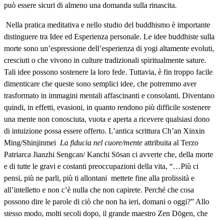
può essere sicuri di almeno una domanda sulla rinascita.
Nella pratica meditativa e nello studio del buddhismo è importante
distinguere tra Idee ed Esperienza personale. Le idee buddhiste sulla
morte sono un’espressione dell’esperienza di yogi altamente evoluti,
cresciuti o che vivono in culture tradizionali spiritualmente sature.
Tali idee possono sostenere la loro fede. Tuttavia, è fin troppo facile
dimenticare che queste sono semplici idee, che potremmo aver
trasformato in immagini mentali affascinanti e consolanti. Diventano
quindi, in effetti, evasioni, in quanto rendono più difficile sostenere
una mente non conosciuta, vuota e aperta a ricevere qualsiasi dono
di intuizione possa essere offerto. L’antica scrittura Ch’an Xinxin
Ming/Shinjinmei
La fiducia nel cuore/mente
attribuita al Terzo
Patriarca Jianzhi Sengcan/ Kanchi Sōsan ci avverte che, della morte
e di tutte le gravi e costanti preoccupazioni della vita, “…Più ci
pensi, più ne parli, più ti allontani mettete fine alla prolissità e
all’intelletto e non c’è nulla che non capirete. Perché che cosa
possono dire le parole di ciò che non ha ieri, domani o oggi?” Allo
stesso modo, molti secoli dopo, il grande maestro Zen Dōgen, che