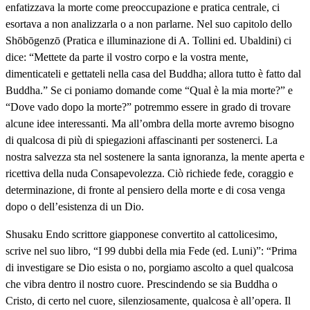
enfatizzava la morte come preoccupazione e pratica centrale, ci
esortava a non analizzarla o a non parlarne. Nel suo capitolo dello
Shōbōgenzō (Pratica e illuminazione di A. Tollini ed. Ubaldini) ci
dice: “Mettete da parte il vostro corpo e la vostra mente,
dimenticateli e gettateli nella casa del Buddha; allora tutto è fatto dal
Buddha.” Se ci poniamo domande come “Qual è la mia morte?” e
“Dove vado dopo la morte?” potremmo essere in grado di trovare
alcune idee interessanti. Ma all’ombra della morte avremo bisogno
di qualcosa di più di spiegazioni affascinanti per sostenerci. La
nostra salvezza sta nel sostenere la santa ignoranza, la mente aperta e
ricettiva della nuda Consapevolezza. Ciò richiede fede, coraggio e
determinazione, di fronte al pensiero della morte e di cosa venga
dopo o dell’esistenza di un Dio.
Shusaku Endo scrittore giapponese convertito al cattolicesimo,
scrive nel suo libro, “I 99 dubbi della mia Fede (ed. Luni)”: “Prima
di investigare se Dio esista o no, porgiamo ascolto a quel qualcosa
che vibra dentro il nostro cuore. Prescindendo se sia Buddha o
Cristo, di certo nel cuore, silenziosamente, qualcosa è all’opera. Il