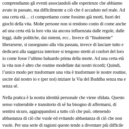
comprendiamo gli eventi associandoli alle esperienze che abbiamo
avuto in passato, ma difficilmente a ciò che è accaduto nel reale. Ad
una certa età… ci comportiamo come fossimo già morti, fuori dei
giochi della vita. Molte persone non si rendono conto di come anche
ad una certa età la loro vita sia ancora influenzata dalle regole, dalle
leggi, dalle politiche, dai sistemi, ecc.. Invece di “finalmente”
liberarsene, si rassegnano alla vita passata, invece di lasciare tutto e
dedicarsi alla saggezza interiore si tengono stretti al confort del loro
io come fosse l’ultimo baluardo prima della morte. Ad una certa età
la vita non è altro che routine modellate dai nostri ricordi; Quindi,
l’unico modo per trasformare una vita è trasformare le nostre routine,
uscire dal nostro io e (per noi) iniziare la Via del Buddha senza ma e
senza sè.
Nella pratica è la nostra identità personale che viene sfidata. Questo
senso vulnerabile e transitorio di sé ha bisogno di affermarsi, di
sentirsi sicuro, aggrappandosi a tutto ciò che può, ottenendo
abbastanza di ciò che vuole ed evitando abbastanza di ciò che non
vuole. Per una serie di ragioni questo tende a diventare più difficile