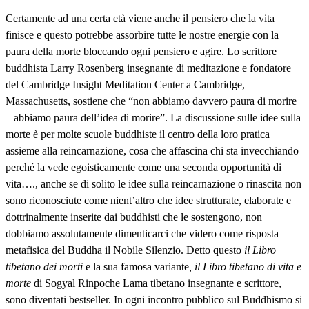
Certamente ad una certa età viene anche il pensiero che la vita
finisce e questo potrebbe assorbire tutte le nostre energie con la
paura della morte bloccando ogni pensiero e agire. Lo scrittore
buddhista Larry Rosenberg insegnante di meditazione e fondatore
del Cambridge Insight Meditation Center a Cambridge,
Massachusetts, sostiene che “non abbiamo davvero paura di morire
– abbiamo paura dell’idea di morire”. La discussione sulle idee sulla
morte è per molte scuole buddhiste il centro della loro pratica
assieme alla reincarnazione, cosa che affascina chi sta invecchiando
perché la vede egoisticamente come una seconda opportunità di
vita…., anche se di solito le idee sulla reincarnazione o rinascita non
sono riconosciute come nient’altro che idee strutturate, elaborate e
dottrinalmente inserite dai buddhisti che le sostengono, non
dobbiamo assolutamente dimenticarci che videro come risposta
metafisica del Buddha il Nobile Silenzio. Detto questo
il Libro
tibetano dei morti
e la sua famosa variante
, il Libro tibetano di vita e
morte
di Sogyal Rinpoche Lama tibetano insegnante e scrittore,
sono diventati bestseller. In ogni incontro pubblico sul Buddhismo si