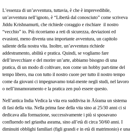
L’essenza di un’avventura, tuttavia, è che è imprevedibile,
un’avventura nell’ignoto, è “Libertà dal conosciuto” come scriveva
Jiddu Krishnamurti, che richiede coraggio e rischiare il nostro
“vecchio” io. Più ricorriamo a reti di sicurezza, deviazioni ed
evasioni, meno diventa una importante avventura, un capitolo
saliente della nostra vita. Inoltre, un’avventura richiede
addestramento, abilità e pratica. Quindi, se vogliamo fare
dell’invecchiare e del morire un’arte, abbiamo bisogno di una
pratica, di un modo di coltivare, non come un hobby part-time del
tempo libero, ma con tutto il nostro cuore per tutto il nostro tempo
come da giovani ci impegnavamo total-mente negli studi, nel lavoro
o nell’innamoramento e la pratica zen può essere questo.
Nell’antica India Vedica la vita era suddivisa in Āśrama un sistema
di fasi della vita. Nella prima fase della vita sino ai 25/30 anni ci si
dedicava alla formazione, successivamente i più si sposavano
confluendo nel griastha asrama, sino all’età di circa 50/60 anni. I
diminuiti obblighi familiari (figli grandi e in età di matrimonio) e una