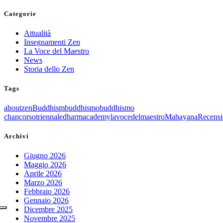
Categorie
Attualità
Insegnamenti Zen
La Voce del Maestro
News
Storia dello Zen
Tags
aboutzen
Buddhism
buddhismo
buddhismo
chan
corsotriennale
dharmacademy
lavocedelmaestro
Mahayana
Recensi
Archivi
Giugno 2026
Maggio 2026
Aprile 2026
Marzo 2026
Febbraio 2026
Gennaio 2026
Dicembre 2025
Novembre 2025