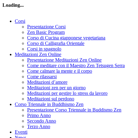
Loading...
Corsi
Presentazione Corsi
Zen Basic Program
Corso di Cucina giapponese vegetariana
Corso di Calligrafia Orientale
Corsi in spagnolo
Meditazioni Zen Online
Presentazione Meditazioni Zen Online
Come meditare con il Maestro Zen Tetsugen Serra
Come calmare la mente e il corpo
Come rilassarsi
Meditazioni d’amore
Meditazioni zen per un giorno
Meditazioni per gestire lo stress da lavoro
Meditazioni sul perdono
Corso Triennale in Buddhismo Zen
Presentazione Corso Triennale in Buddismo Zen
Primo Anno
Secondo Anno
Terzo Anno
Eventi
News