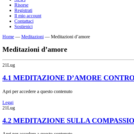
Risorse
Registrati
Il mio account
Contattaci
Sostienici
Home
—
Meditazioni
—
Meditazioni d’amore
Meditazioni d’amore
21
Lug
4.1 MEDITAZIONE D’AMORE CONTRO
Apri per accedere a questo contenuto
Leggi
21
Lug
4.2 MEDITAZIONE SULLA COMPASS
Apri per accedere a questo contenuto