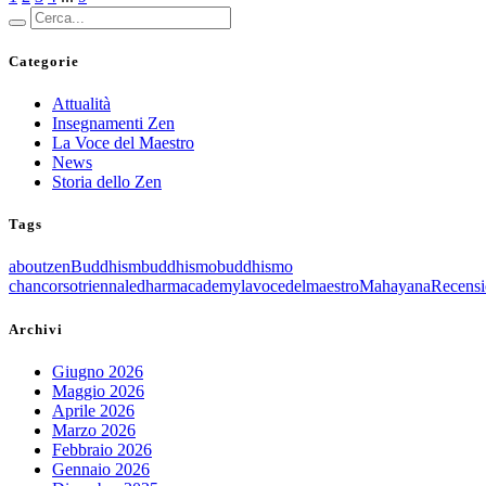
Categorie
Attualità
Insegnamenti Zen
La Voce del Maestro
News
Storia dello Zen
Tags
aboutzen
Buddhism
buddhismo
buddhismo
chan
corsotriennale
dharmacademy
lavocedelmaestro
Mahayana
Recensi
Archivi
Giugno 2026
Maggio 2026
Aprile 2026
Marzo 2026
Febbraio 2026
Gennaio 2026