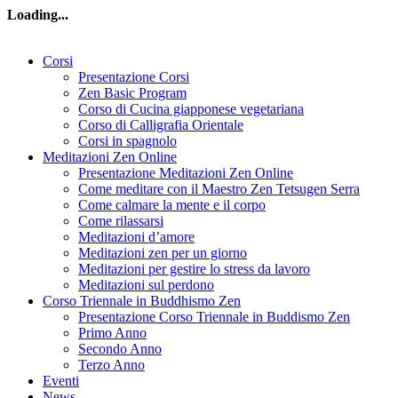
Loading...
Corsi
Presentazione Corsi
Zen Basic Program
Corso di Cucina giapponese vegetariana
Corso di Calligrafia Orientale
Corsi in spagnolo
Meditazioni Zen Online
Presentazione Meditazioni Zen Online
Come meditare con il Maestro Zen Tetsugen Serra
Come calmare la mente e il corpo
Come rilassarsi
Meditazioni d’amore
Meditazioni zen per un giorno
Meditazioni per gestire lo stress da lavoro
Meditazioni sul perdono
Corso Triennale in Buddhismo Zen
Presentazione Corso Triennale in Buddismo Zen
Primo Anno
Secondo Anno
Terzo Anno
Eventi
News