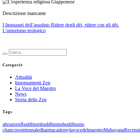
Descrizione mancante
I linguaggi dell’assoluto
Ridere degli dèi, ridere con gli dèi.
L'umorismo teologico
Categorie
Attualità
Insegnamenti Zen
La Voce del Maestro
News
Storia dello Zen
Tags
aboutzen
Buddhism
buddhismo
buddhismo
chan
corsotriennale
dharmacademy
lavocedelmaestro
Mahayana
Recensi