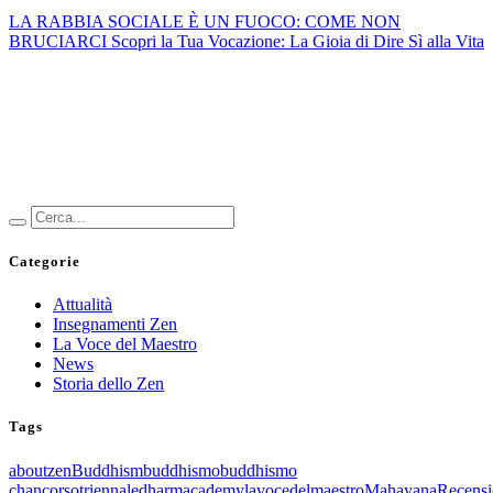
LA RABBIA SOCIALE È UN FUOCO: COME NON
BRUCIARCI
Scopri la Tua Vocazione: La Gioia di Dire Sì alla Vita
Categorie
Attualità
Insegnamenti Zen
La Voce del Maestro
News
Storia dello Zen
Tags
aboutzen
Buddhism
buddhismo
buddhismo
chan
corsotriennale
dharmacademy
lavocedelmaestro
Mahayana
Recensi