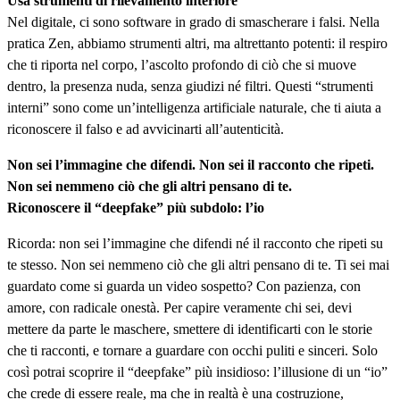
Usa strumenti di rilevamento interiore
Nel digitale, ci sono software in grado di smascherare i falsi. Nella
pratica Zen, abbiamo strumenti altri, ma altrettanto potenti: il respiro
che ti riporta nel corpo, l’ascolto profondo di ciò che si muove
dentro, la presenza nuda, senza giudizi né filtri. Questi “strumenti
interni” sono come un’intelligenza artificiale naturale, che ti aiuta a
riconoscere il falso e ad avvicinarti all’autenticità.
Non sei l’immagine che difendi. Non sei il racconto che ripeti.
Non sei nemmeno ciò che gli altri pensano di te.
Riconoscere il “deepfake” più subdolo: l’io
Ricorda: non sei l’immagine che difendi né il racconto che ripeti su
te stesso. Non sei nemmeno ciò che gli altri pensano di te. Ti sei mai
guardato come si guarda un video sospetto? Con pazienza, con
amore, con radicale onestà. Per capire veramente chi sei, devi
mettere da parte le maschere, smettere di identificarti con le storie
che ti racconti, e tornare a guardare con occhi puliti e sinceri. Solo
così potrai scoprire il “deepfake” più insidioso: l’illusione di un “io”
che crede di essere reale, ma che in realtà è una costruzione,