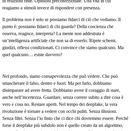
di relazioni finte. Opinioni preconfezionate. Una vita in cui
reagiamo a stimoli invece di rispondere con presenza.
Il problema non è solo se possiamo fidarci di ciò che vediamo. Il
punto è: possiamo fidarci di chi guarda? Della coscienza che
osserva, reagisce, interpreta? La mente non addestrata è
un’intelligenza artificiale che non sa di esserlo. Ripete schemi,
giudizi, riflessi condizionati. Ci convince che siamo qualcuno. Ma
quel qualcuno… esiste davvero?
Nel profondo, siamo consapevolezza che può vedere. Che può
smascherare il falso, dentro e fuori. Ma per farlo, dobbiamo
disimparare ad avere fretta. Dobbiamo avere il coraggio di stare,
anche nell’incertezza. Guardare, senza correre subito a dire cosa è
vero e cosa no. Restare aperti. Nel tempo dei deepfake, la vera
rivoluzione è tornare a vedere con occhi puliti. Senza illusioni.
Senza filtri. Senza l’io finto che ci dice chi dovremmo essere. Perché
forse il deepfake più subdolo non è quello creato da un algoritmo,