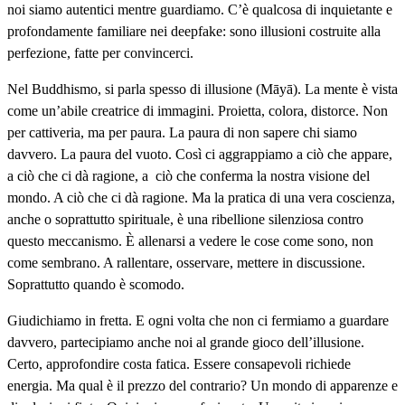
noi siamo autentici mentre guardiamo. C’è qualcosa di inquietante e
profondamente familiare nei deepfake: sono illusioni costruite alla
perfezione, fatte per convincerci.
Nel Buddhismo, si parla spesso di illusione (Māyā). La mente è vista
come un’abile creatrice di immagini. Proietta, colora, distorce. Non
per cattiveria, ma per paura. La paura di non sapere chi siamo
davvero. La paura del vuoto. Così ci aggrappiamo a ciò che appare,
a ciò che ci dà ragione, a ciò che conferma la nostra visione del
mondo. A ciò che ci dà ragione. Ma la pratica di una vera coscienza,
anche o soprattutto spirituale, è una ribellione silenziosa contro
questo meccanismo. È allenarsi a vedere le cose come sono, non
come sembrano. A rallentare, osservare, mettere in discussione.
Soprattutto quando è scomodo.
Giudichiamo in fretta. E ogni volta che non ci fermiamo a guardare
davvero, partecipiamo anche noi al grande gioco dell’illusione.
Certo, approfondire costa fatica. Essere consapevoli richiede
energia. Ma qual è il prezzo del contrario? Un mondo di apparenze e