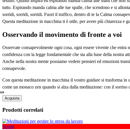
seduto. Quindi inspira ed espirando manda calma alle mani che non stri
tutto. Espirando manda calma alle tue spalle, che scendono e si allonta
sorridi, sorridi, sorridi. Fuori il traffico, dentro di te la Calma consape
Questa meditazione in macchina ti è utile, per avere più chiarezza e g
Osservando il movimento di fronte a voi
Osservate consapevolmente ogni cosa, ogni essere vivente che entra ne
confidenza con la legge fondamentale che sta alla base della nostra atti
Anche nella nostra mente possiamo vedere pensieri ed emozioni transit
consapevole.
Con questa meditazione in macchina il vostro guidare si trasforma in un
come un monaco zen quando si alza dalla meditazione: con il sorriso 
Acquista
Prodotti correlati
Scopri