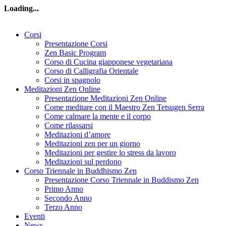
Loading...
Corsi
Presentazione Corsi
Zen Basic Program
Corso di Cucina giapponese vegetariana
Corso di Calligrafia Orientale
Corsi in spagnolo
Meditazioni Zen Online
Presentazione Meditazioni Zen Online
Come meditare con il Maestro Zen Tetsugen Serra
Come calmare la mente e il corpo
Come rilassarsi
Meditazioni d’amore
Meditazioni zen per un giorno
Meditazioni per gestire lo stress da lavoro
Meditazioni sul perdono
Corso Triennale in Buddhismo Zen
Presentazione Corso Triennale in Buddismo Zen
Primo Anno
Secondo Anno
Terzo Anno
Eventi
News