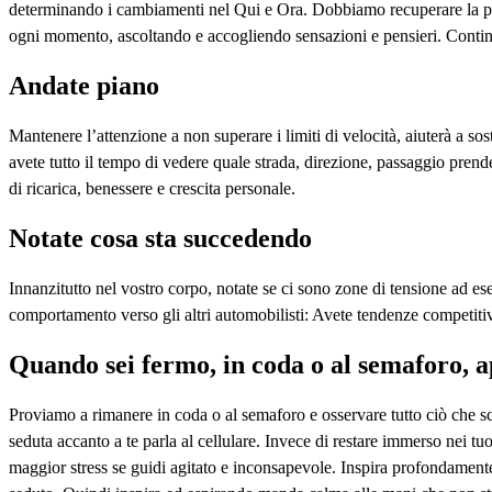
determinando i cambiamenti nel Qui e Ora. Dobbiamo recuperare la pres
ogni momento, ascoltando e accogliendo sensazioni e pensieri. Contin
Andate piano
Mantenere l’attenzione a non superare i limiti di velocità, aiuterà a so
avete tutto il tempo di vedere quale strada, direzione, passaggio prende
di ricarica, benessere e crescita personale.
Notate cosa sta succedendo
Innanzitutto nel vostro corpo, notate se ci sono zone di tensione ad e
comportamento verso gli altri automobilisti: Avete tendenze competitive
Quando sei fermo, in coda o al semaforo, 
Proviamo a rimanere in coda o al semaforo e osservare tutto ciò che s
seduta accanto a te parla al cellulare. Invece di restare immerso nei t
maggior stress se guidi agitato e inconsapevole. Inspira profondamente