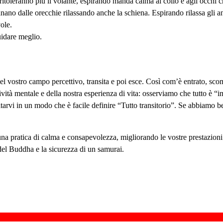
toleranno più il volante, espirando manda calma al collo e agli occhi ch
nano dalle orecchie rilassando anche la schiena. Espirando rilassa gli an
vole.
uidare meglio.
l vostro campo percettivo, transita e poi esce. Così com’è entrato, sc
vità mentale e della nostra esperienza di vita: osserviamo che tutto è “i
arvi in un modo che è facile definire “Tutto transitorio”. Se abbiamo 
a pratica di calma e consapevolezza, migliorando le vostre prestazioni. 
del Buddha e la sicurezza di un samurai.