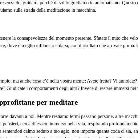
enza del guidare, perché di solito guidiamo in automatismo. Questo non 
uiamo sulla strada della meditazione in macchina.
stenere la consapevolezza del momento presente. Sfatate il mito che veloci
re, dove è meglio infilarsi o sfilarsi, con il risultato che arrivate pri
sempio, ma anche cosa c’è nella vostra mente: Avete fretta? Vi annoiate? 
? Giudicate i comportamenti degli altri? Invece di restare immersi nei vo
approfittane per meditare
corre davanti a noi. Mentre restiamo fermi passano persone, altre macc
uoi pensieri, cerca di essere immerso nella vita, respirando profondamente
 sentendoti calmo seduto a tuo agio, non importa quanta coda ci sia, an