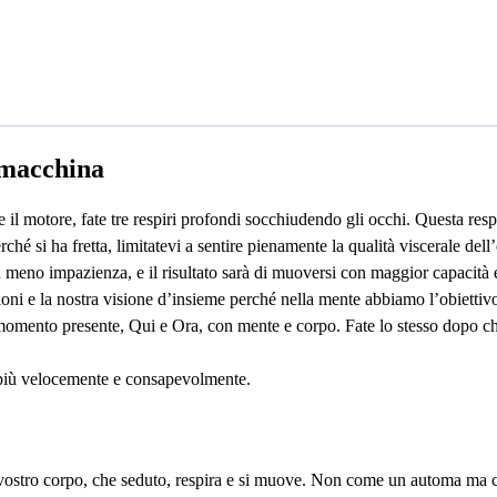
 macchina
 il motore, fate tre respiri profondi socchiudendo gli occhi. Questa res
é si ha fretta, limitatevi a sentire pienamente la qualità viscerale del
meno impazienza, e il risultato sarà di muoversi con maggior capacità e a
oni e la nostra visione d’insieme perché nella mente abbiamo l’obiettiv
l momento presente, Qui e Ora, con mente e corpo. Fate lo stesso dopo che
 più velocemente e consapevolmente.
 il vostro corpo, che seduto, respira e si muove. Non come un automa ma 