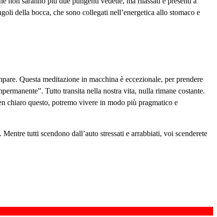
e non saranno più due pungenti vedette, ma rilassati e presenti a
goli della bocca, che sono collegati nell’energetica allo stomaco e
ompare. Questa meditazione in macchina è eccezionale, per prendere
mpermanente”. Tutto transita nella nostra vita, nulla rimane costante.
ben chiaro questo, potremo vivere in modo più pragmatico e
Mentre tutti scendono dall’auto stressati e arrabbiati, voi scenderete