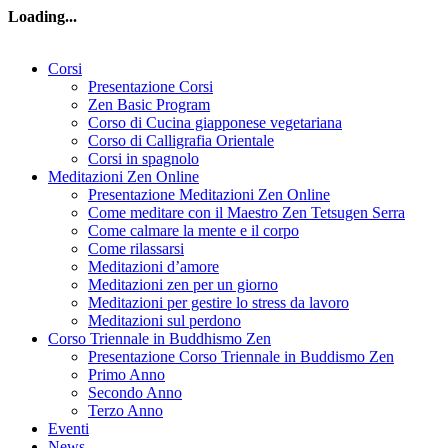
Loading...
Corsi
Presentazione Corsi
Zen Basic Program
Corso di Cucina giapponese vegetariana
Corso di Calligrafia Orientale
Corsi in spagnolo
Meditazioni Zen Online
Presentazione Meditazioni Zen Online
Come meditare con il Maestro Zen Tetsugen Serra
Come calmare la mente e il corpo
Come rilassarsi
Meditazioni d’amore
Meditazioni zen per un giorno
Meditazioni per gestire lo stress da lavoro
Meditazioni sul perdono
Corso Triennale in Buddhismo Zen
Presentazione Corso Triennale in Buddismo Zen
Primo Anno
Secondo Anno
Terzo Anno
Eventi
News